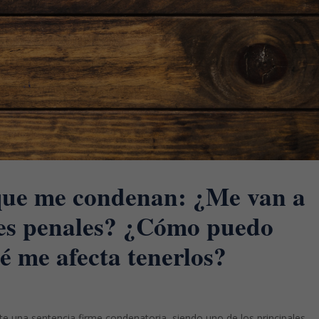
 que me condenan: ¿Me van a
es penales? ¿Cómo puedo
é me afecta tenerlos?
e una sentencia firme condenatoria, siendo uno de los principales