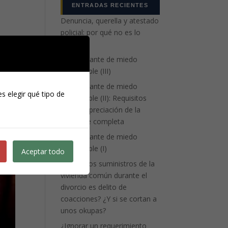
ENTRADAS RECIENTES
Denuncia, querella y atestado
policial: por qué no es lo
mismo
La atenuante de miedo
insuperable (III)
La atenuante de miedo
s elegir qué tipo de
insuperable (II): Requisitos
para la apreciación de la
eximente completa
La atenuante de miedo
insuperable (I)
Aceptar todo
¿Cortar los suministros de la
vivienda común durante el
divorcio es delito de
coacciones? ¿Y si se cortan a
unos okupas?
¿Ignorar un requerimiento