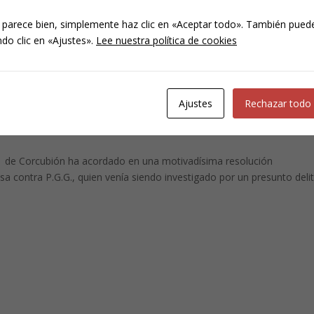
 parece bien, simplemente haz clic en «Aceptar todo». También puede
do clic en «Ajustes».
Lee nuestra política de cookies
visional de la causa por
 la venta de una cámara
Ajustes
Rechazar todo
n°1 de Corcubión ha acordado en una motivadísima resolución
usa contra P.G.G., quien venía siendo investigado por un presunto deli