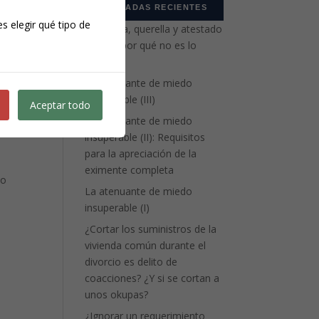
ENTRADAS RECIENTES
s elegir qué tipo de
Denuncia, querella y atestado
policial: por qué no es lo
mismo
La atenuante de miedo
insuperable (III)
Aceptar todo
La atenuante de miedo
insuperable (II): Requisitos
para la apreciación de la
eximente completa
to
La atenuante de miedo
insuperable (I)
¿Cortar los suministros de la
vivienda común durante el
divorcio es delito de
coacciones? ¿Y si se cortan a
unos okupas?
¿Ignorar un requerimiento