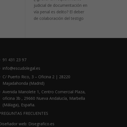
judicial de documentación en
vía penal es delito? El deber
de colaboración del testigo
91 431 23 97
info@escudolegal.es
C/ Puerto Rico, 3 – Oficina 2 | 28220
Majadahonda (Madrid)
Avenida Manolete 1, Centro Comercial Plaza,
oficina 3b , 29660 Nueva Andalucía, Marbella
(Málaga), España.
PREGUNTAS FRECUENTES
Diseñador web: Disegrafico.es