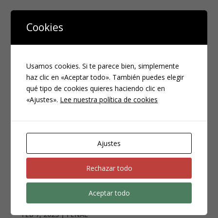
Cookies
Usamos cookies. Si te parece bien, simplemente
haz clic en «Aceptar todo». También puedes elegir
qué tipo de cookies quieres haciendo clic en
«Ajustes».
Lee nuestra política de cookies
Ajustes
Breves notas sobre la
Rechazar todo
cadena de custodia en
el proceso penal.
Aceptar todo
FEB 7, 2023
|
PENAL