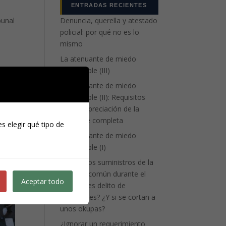
ENTRADAS RECIENTES
bunal
Denuncia, querella y atestado
policial: por qué no es lo
mismo
La atenuante de miedo
insuperable (III)
La atenuante de miedo
insuperable (II): Requisitos
para la apreciación de la
eximente completa
s elegir qué tipo de
La atenuante de miedo
insuperable (I)
¿Cortar los suministros de la
vivienda común durante el
Aceptar todo
divorcio es delito de
coacciones? ¿Y si se cortan a
unos okupas?
¿Ignorar un requerimiento