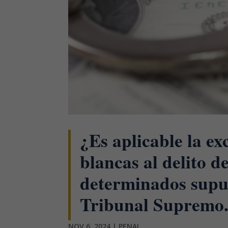
¿Es aplicable la ex
blancas al delito d
determinados supue
Tribunal Supremo
NOV 6, 2024
|
PENAL