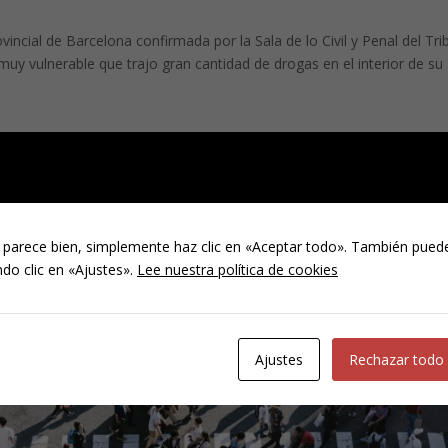
incial de Barcelona confirmada por la Sala de lo Civil y Penal del Tri
muy vulnerable que trajo gran cantidad de drogas en el interior de su
 parece bien, simplemente haz clic en «Aceptar todo». También puede
do clic en «Ajustes».
Lee nuestra política de cookies
Ajustes
Rechazar todo