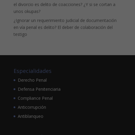
el divorcio es delito de coacciones? ¿Y si se cortan a
unos okupas?
¿Ignorar un requerimiento judicial de documentación
en vía penal es delito? El deber de colaboración del
testigo
Especialidades
Derecho Penal
Defensa Penitenciaria
Compliance Penal
Anticorrupción
Antiblanqueo