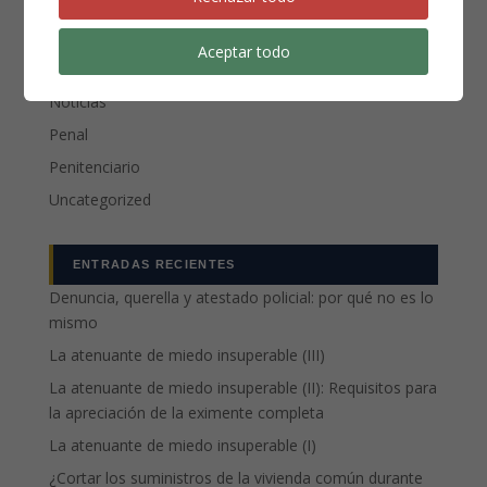
CATEGORÍAS
Aceptar todo
Compliance
Noticias
Penal
Penitenciario
Uncategorized
ENTRADAS RECIENTES
Denuncia, querella y atestado policial: por qué no es lo
mismo
La atenuante de miedo insuperable (III)
La atenuante de miedo insuperable (II): Requisitos para
la apreciación de la eximente completa
La atenuante de miedo insuperable (I)
¿Cortar los suministros de la vivienda común durante