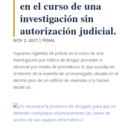
en el curso de una
investigación sin
autorización judicial.
NOV 2, 2021
|
PENAL
Necesarias
Supuesto Agentes de policía en el curso de una
Estas
investigación por tráfico de drogas proceden a
cookies no
observar por medio de prismáticos lo que sucedía en
son
el interior de la vivienda de un investigado situada en el
opcionales.
Son
décimo piso de un edificio de viviendas y lo hacían
necesarias
desde un...
para que
funcione la
web.
Estadísticas
Para que