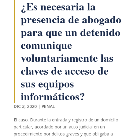
¿Es necesaria la
podamos
mejorar la
funcionalidad
presencia de abogado
y estructura
de la web, en
para que un detenido
base a cómo
se usa la web.
comunique
voluntariamente las
Experiencia
Para que
claves de acceso de
nuestra web
funcione lo
sus equipos
mejor posible
durante tu
informáticos?
visita. Si
rechaza estas
cookies,
DIC 3, 2020
|
PENAL
algunas
funcionalidades
El caso. Durante la entrada y registro de un domicilio
desaparecerán
particular, acordado por un auto judicial en un
de la web.
procedimiento por delitos graves y que obligaba a