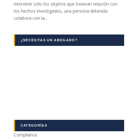
intervenir sólo los objetos que tuvieran relación con
Marketing
los hechos investigados, una persona detenida
Al compartir tus
colabora con la...
intereses y
comportamiento
mientras visitas
nuestro sitio,
¿NECESITAS UN ABOGADO?
aumentas la
posibilidad de
ver contenido y
ofertas
personalizados.
CATEGORÍAS
Compliance