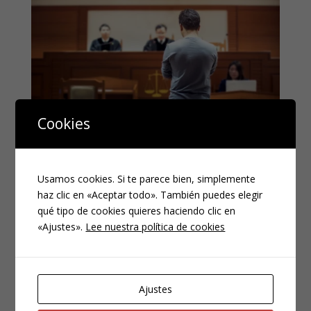
Cookies
Sentencia del
Tribunal
Usamos cookies. Si te parece bien, simplemente
haz clic en «Aceptar todo». También puedes elegir
Constitucional nº
qué tipo de cookies quieres haciendo clic en
35/2021 de 18 de
«Ajustes».
Lee nuestra política de cookies
febrero. Doctrina
sobre el derecho a la
Ajustes