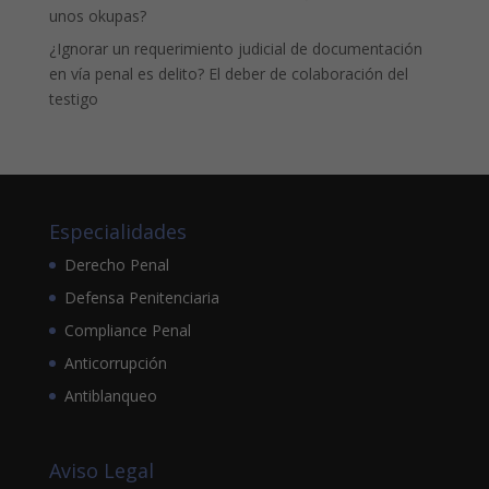
unos okupas?
¿Ignorar un requerimiento judicial de documentación
en vía penal es delito? El deber de colaboración del
testigo
Especialidades
Derecho Penal
Defensa Penitenciaria
Compliance Penal
Anticorrupción
Antiblanqueo
Aviso Legal