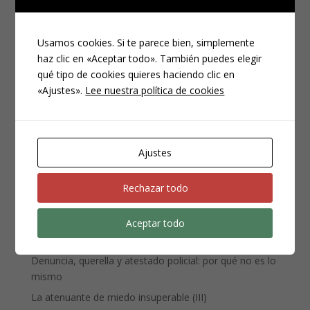
Usamos cookies. Si te parece bien, simplemente
haz clic en «Aceptar todo». También puedes elegir
qué tipo de cookies quieres haciendo clic en
«Ajustes».
Lee nuestra política de cookies
CATEGORÍAS
Compliance
Noticias
Ajustes
Penal
Penitenciario
Rechazar todo
Uncategorized
Aceptar todo
ENTRADAS RECIENTES
Denuncia, querella y atestado policial: por qué no es lo
mismo
La atenuante de miedo insuperable (III)