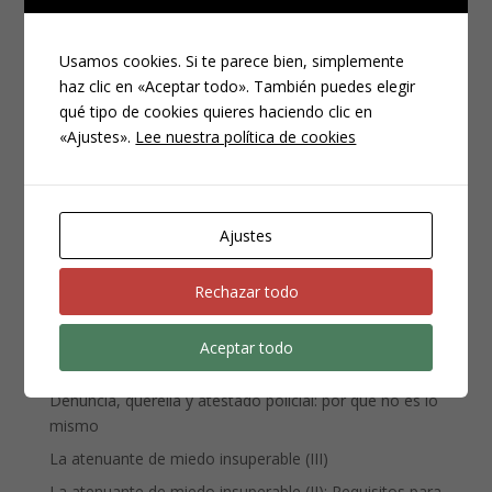
Usamos cookies. Si te parece bien, simplemente
haz clic en «Aceptar todo». También puedes elegir
qué tipo de cookies quieres haciendo clic en
«Ajustes».
Lee nuestra política de cookies
CATEGORÍAS
Compliance
Noticias
Ajustes
Penal
Penitenciario
Rechazar todo
Uncategorized
Aceptar todo
ENTRADAS RECIENTES
Denuncia, querella y atestado policial: por qué no es lo
mismo
La atenuante de miedo insuperable (III)
La atenuante de miedo insuperable (II): Requisitos para