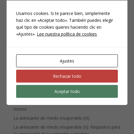
Usamos cookies. Si te parece bien, simplemente
haz clic en «Aceptar todo». También puedes elegir
qué tipo de cookies quieres haciendo clic en
CATEGORÍAS
«Ajustes».
Lee nuestra política de cookies
Compliance
Noticias
Penal
Ajustes
Penitenciario
Uncategorized
Rechazar todo
Aceptar todo
ENTRADAS RECIENTES
Denuncia, querella y atestado policial: por qué no es lo
mismo
La atenuante de miedo insuperable (III)
La atenuante de miedo insuperable (II): Requisitos para
la apreciación de la eximente completa