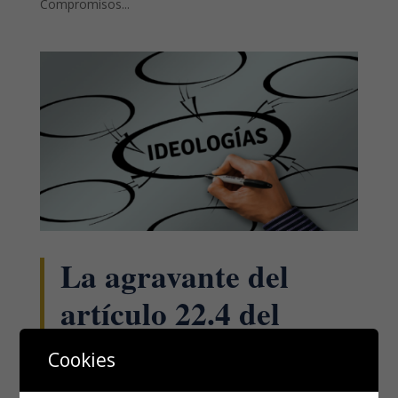
Compromisos...
La agravante del
artículo 22.4 del
Código Penal (II).
Cookies
Discriminación