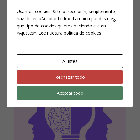
ideológica.
Usamos cookies. Si te parece bien, simplemente
haz clic en «Aceptar todo». También puedes elegir
ABR 7, 2021
|
PENAL
qué tipo de cookies quieres haciendo clic en
«Ajustes».
Lee nuestra política de cookies
Introducción. La STS nº 458/2019, de 9 de octubre,
desarrolla en el Fundamento de Derecho Quinto
(Ponente Excmo. Sr. D. Andrés Martínez Arrieta) realiza
un análisis de la actuación motivada por una
Ajustes
discriminación referente a la ideología de la víctima.
Señala que el...
Rechazar todo
Aceptar todo