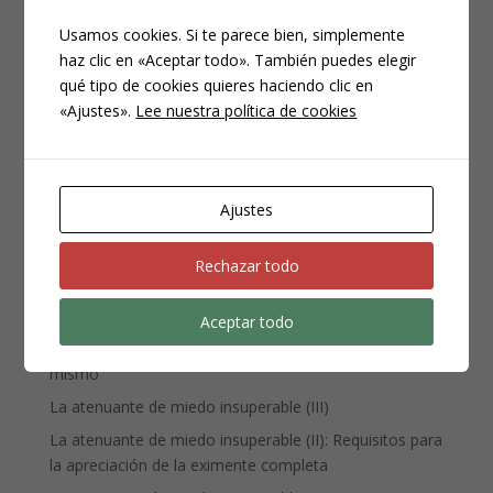
Usamos cookies. Si te parece bien, simplemente
haz clic en «Aceptar todo». También puedes elegir
qué tipo de cookies quieres haciendo clic en
CATEGORÍAS
«Ajustes».
Lee nuestra política de cookies
Compliance
Noticias
Penal
Ajustes
Penitenciario
Uncategorized
Rechazar todo
ENTRADAS RECIENTES
Aceptar todo
Denuncia, querella y atestado policial: por qué no es lo
mismo
La atenuante de miedo insuperable (III)
La atenuante de miedo insuperable (II): Requisitos para
la apreciación de la eximente completa