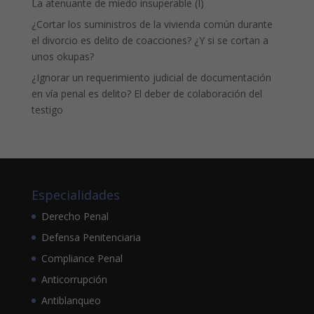
La atenuante de miedo insuperable (I)
¿Cortar los suministros de la vivienda común durante
el divorcio es delito de coacciones? ¿Y si se cortan a
unos okupas?
¿Ignorar un requerimiento judicial de documentación
en vía penal es delito? El deber de colaboración del
testigo
Especialidades
Derecho Penal
Defensa Penitenciaria
Compliance Penal
Anticorrupción
Antiblanqueo