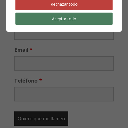
¿NECESITAS UN ABOGADO?
Rechazar todo
Los campos marcados con
*
son obligatorios
Nombre
*
Aceptar todo
Email
*
Teléfono
*