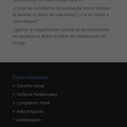
¿Cortar los suministros de la vivienda común durante
el divorcio es delito de coacciones? ¿Y si se cortan a
unos okupas?
¿Ignorar un requerimiento judicial de documentación
en vía penal es delito? El deber de colaboración del
testigo
Especialidades
Derecho Penal
Defensa Penitenciaria
Compliance Penal
Anticorrupción
Antiblanqueo