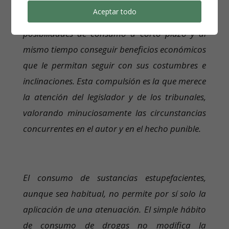
patrimonio, o bien trafique con drogas a
Aceptar todo
pequeña escala con objeto de alcanzar
posibilidades de consumo a corto plazo y al
mismo tiempo conseguir beneficios económicos
que le permitan seguir con sus costumbres e
inclinaciones. Esta compulsión es la que merece
la atención del legislador y de los tribunales,
valorando minuciosamente las circunstancias
concurrentes en el autor y en el hecho punible.
El consumo de sustancias estupefacientes,
aunque sea habitual, no permite por sí solo la
aplicación de una atenuación. El simple hábito
de consumo de drogas no modifica la