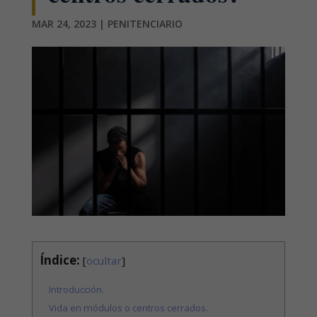
MAR 24, 2023
|
PENITENCIARIO
Índice:
[
ocultar
]
Introducción.
Vida en módulos o centros cerrados.