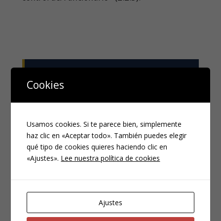
Servicio de economato.
Cookies
«
Los internos podrán adquirir artículos
autorizados a través del Economato del
Usamos cookies. Si te parece bien, simplemente
Establecimiento. Éste y, la cafetería,
haz clic en «Aceptar todo». También puedes elegir
funcionarán en horario de mañana y tarde
».
qué tipo de cookies quieres haciendo clic en
«Ajustes».
Lee nuestra política de cookies
(2.2.4)
Ajustes