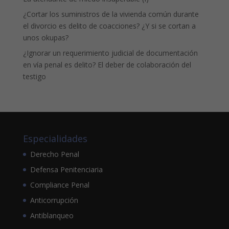
¿Cortar los suministros de la vivienda común durante
el divorcio es delito de coacciones? ¿Y si se cortan a
unos okupas?
¿Ignorar un requerimiento judicial de documentación
en vía penal es delito? El deber de colaboración del
testigo
Especialidades
Derecho Penal
Defensa Penitenciaria
Compliance Penal
Anticorrupción
Antiblanqueo