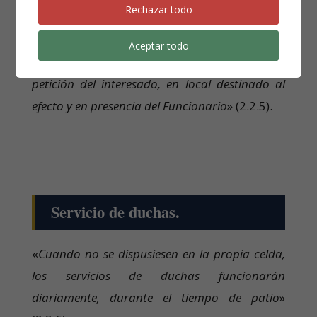
Rechazar todo
Servicio de peluquería.
Aceptar todo
«
El servicio de peluquería se facilitará, previa
petición del interesado, en local destinado al
efecto y en presencia del Funcionario
» (2.2.5).
Servicio de duchas.
«
Cuando no se dispusiesen en la propia celda,
los servicios de duchas funcionarán
diariamente, durante el tiempo de patio
»