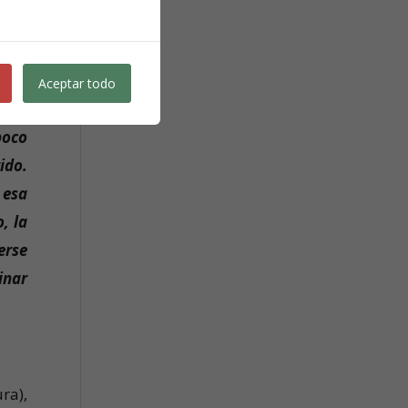
emor
Aceptar todo
poco
ido.
 esa
, la
erse
inar
ra),