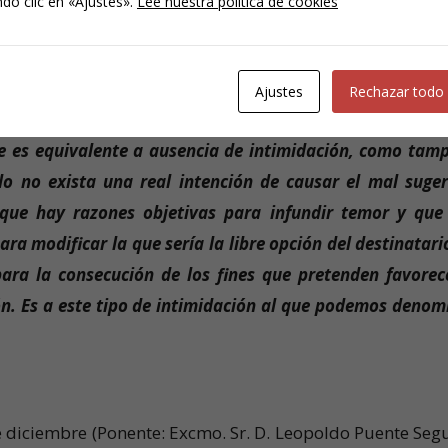
do clic en «Ajustes».
Lee nuestra política de cookies
etros y que, en clara relación causa-efecto, es fruto del t
Ajustes
Rechazar todo
e es equivalente a ausencia de intimidación, como tam
 no exista una real intención de causar el mal suger
 que hay razones objetivas para infundir temor y que
 modificar la que sería la libre opción del destinatario
para la consecución de los fines que pretenden favorec
ión. Es a este tipo de intimidación al que podemos denom
 diciembre (Ponente: Excmo. Sr. D. Leopoldo Puente Segu