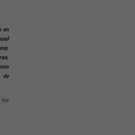
n en
xual
ima,
ran,
ento
n de
 los