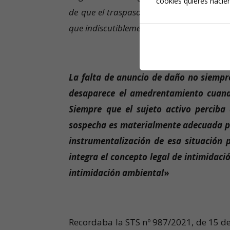
cookies quieres hacien
de que el traspaso responde a esos parám
que indiscutiblemente ha impulsado.
La falta de anuncio de daño no siempr
desaparece el amedrentamiento cuando
Siempre que el sujeto activo perciba
sospecha es materialmente adecuada para
instrumentalización de esa situación 
integra el concepto legal de intimidac
intimidación ambiental
»
Recordaba la STS nº 987/2021, de 15 de