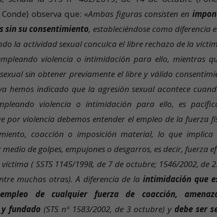
a Conde) observa que: «
Ambas figuras consisten en
impon
s sin su consentimiento
, estableciéndose como diferencia e
do la actividad sexual conculca el libre rechazo de la vícti
empleando violencia o intimidación para ello, mientras qu
xual sin obtener previamente el libre y válido consentimi
 ya hemos indicado que la agresión sexual acontece cuand
leando violencia o intimidación para ello, es pacífic
e por violencia debemos entender el empleo de la fuerza fís
iento, coacción o imposición material, lo que implica
 medio de golpes, empujones o desgarros, es decir, fuerza ef
a víctima ( SSTS 1145/1998, de 7 de octubre; 1546/2002, de 2
ntre muchas otras). A diferencia de la
intimidación que e
l empleo de cualquier fuerza de coacción, amena
 y fundado
(STS nº 1583/2002, de 3 octubre) y
debe ser se