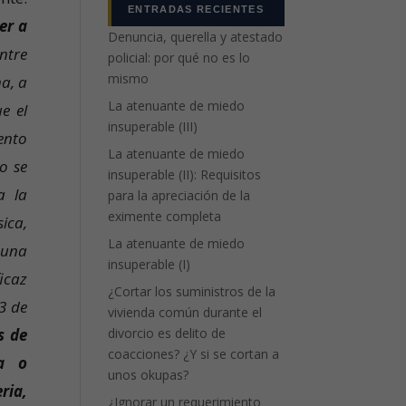
ENTRADAS RECIENTES
er a
Denuncia, querella y atestado
ntre
policial: por qué no es lo
mismo
ma, a
La atenuante de miedo
e el
insuperable (III)
ento
La atenuante de miedo
o se
insuperable (II): Requisitos
a la
para la apreciación de la
eximente completa
ica,
La atenuante de miedo
 una
insuperable (I)
icaz
¿Cortar los suministros de la
3 de
vivienda común durante el
divorcio es delito de
s de
coacciones? ¿Y si se cortan a
za o
unos okupas?
ria,
¿Ignorar un requerimiento