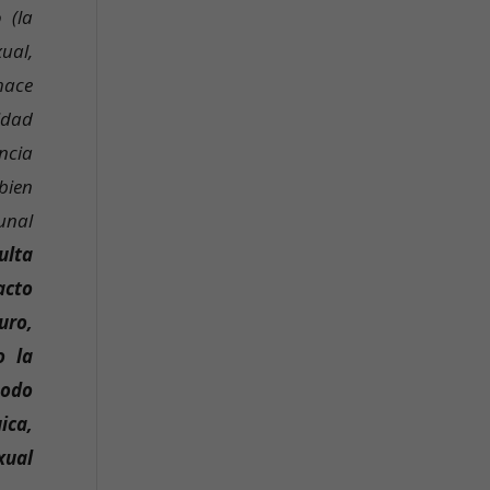
 (la
xual,
hace
idad
ncia
bien
bunal
ulta
acto
uro,
o la
modo
ica,
xual