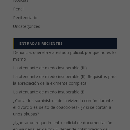
Noticias
Penal
Penitenciario
Uncategorized
ENTRADAS RECIENTES
Denuncia, querella y atestado policial: por qué no es lo
mismo
La atenuante de miedo insuperable (III)
La atenuante de miedo insuperable (II): Requisitos para
la apreciación de la eximente completa
La atenuante de miedo insuperable (I)
¿Cortar los suministros de la vivienda común durante
el divorcio es delito de coacciones? ¿Y si se cortan a
unos okupas?
¿Ignorar un requerimiento judicial de documentación
en vía penal es delito? El deber de colaboración del