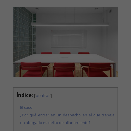
Índice:
[
ocultar
]
El caso
¿Por qué entrar en un despacho en el que trabaja
un abogado es delito de allanamiento?