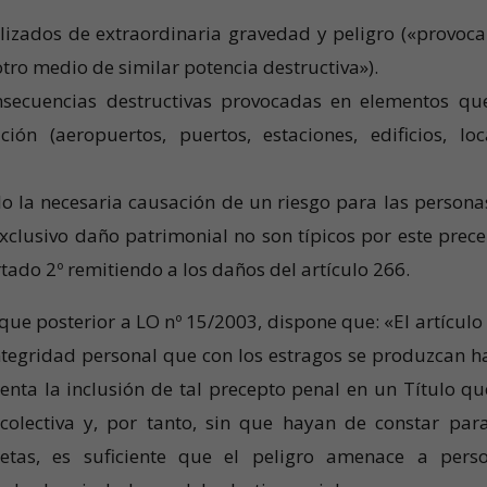
ilizados de extraordinaria gravedad y peligro («provoc
otro medio de similar potencia destructiva»).
nsecuencias destructivas provocadas en elementos qu
ción (aeropuertos, puertos, estaciones, edificios, loc
o la necesaria causación de un riesgo para las personas
clusivo daño patrimonial no son típicos por este prece
ado 2º remitiendo a los daños del artículo 266.
que posterior a LO nº 15/2003, dispone que: «El artículo
integridad personal que con los estragos se produzcan h
enta la inclusión de tal precepto penal en un Título qu
 colectiva y, por tanto, sin que hayan de constar par
retas, es suficiente que el peligro amenace a pers