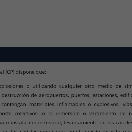
nal (CP) dispone que:
plosiones o utilizando cualquier otro medio de sim
 destrucción de aeropuertos, puertos, estaciones, edific
 contengan materiales inflamables o explosivos, vía
orte colectivos, o la inmersión o varamiento de n
 o instalación industrial, levantamiento de los carrile
 de las señales empleadas en el servicio de ésta par