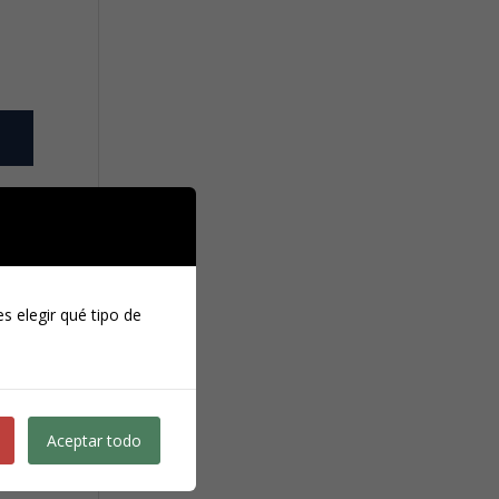
ción
ncia
n el
nte»
s elegir qué tipo de
años
ción
esgo
Aceptar todo
agos