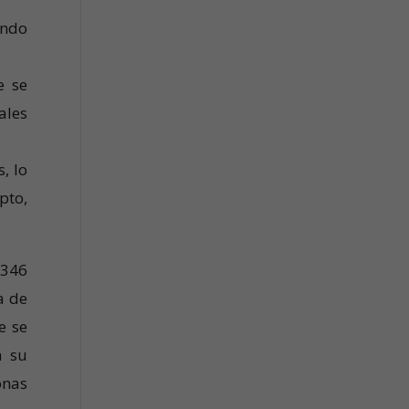
ando
e se
ales
, lo
pto,
 346
a de
e se
a su
onas