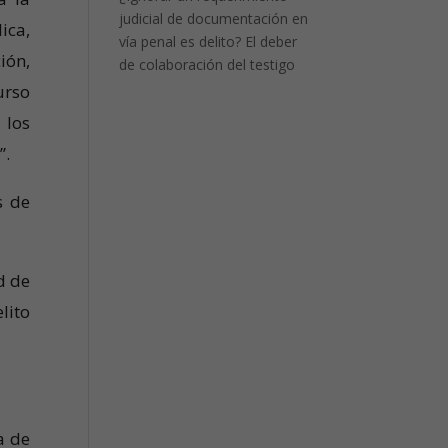
judicial de documentación en
ica,
vía penal es delito? El deber
ión,
de colaboración del testigo
urso
 los
”.
s de
d de
lito
a de