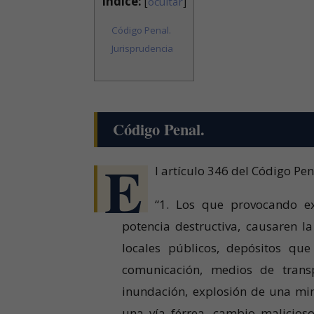
Índice:
[
ocultar
]
Código Penal.
Jurisprudencia
Código Penal.
E
l artículo 346 del Código Pe
“1. Los que provocando ex
potencia destructiva, causaren la
locales públicos, depósitos que
comunicación, medios de transp
inundación, explosión de una mina
una vía férrea, cambio malicioso