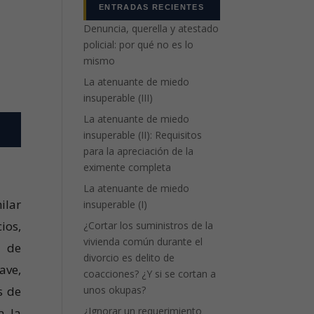
ENTRADAS RECIENTES
Denuncia, querella y atestado
policial: por qué no es lo
mismo
La atenuante de miedo
insuperable (III)
La atenuante de miedo
insuperable (II): Requisitos
para la apreciación de la
eximente completa
La atenuante de miedo
ilar
insuperable (I)
ios,
¿Cortar los suministros de la
vivienda común durante el
s de
divorcio es delito de
ave,
coacciones? ¿Y si se cortan a
unos okupas?
s de
¿Ignorar un requerimiento
a la