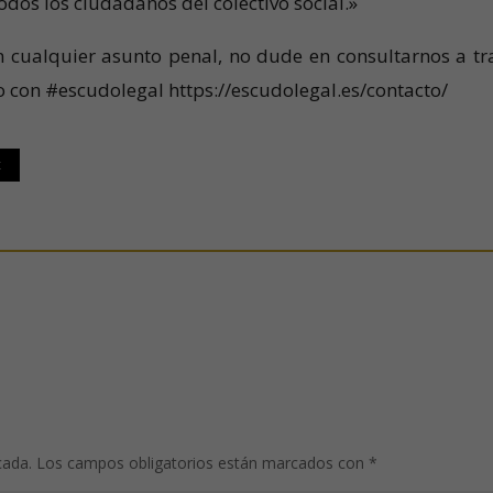
os los ciudadanos del colectivo social.»
n cualquier asunto penal, no dude en consultarnos a tr
o con #escudolegal https://escudolegal.es/contacto/
t
cada.
Los campos obligatorios están marcados con
*