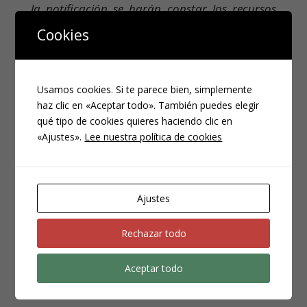
la notificación se harán constar los recursos
procedentes contra la resolución comunicada,
Cookies
así como el plazo para su presentación y
órgano judicial ante quien deba interponerse
».
Usamos cookies. Si te parece bien, simplemente
haz clic en «Aceptar todo». También puedes elegir
qué tipo de cookies quieres haciendo clic en
«Ajustes».
Lee nuestra política de cookies
Ejecución de la Sentencia.
Ajustes
Conforme al artículo 974.1 de la LECrim
Rechazar todo
«lPrincipio del formulario
a sentencia se llevará a efecto si no se
Aceptar todo
«
hubiere apelado ninguna de las partes y