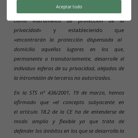
administrativo de la morada para construir el
Aceptar todo
de domicilio desde la óptica constitucional,
como instrumento de protección de la
privacidad»
y estableciendo que
«encontrarán la protección dispensada al
domicilio aquellos lugares en los que,
permanente o transitoriamente, desarrolle el
individuo esferas de su privacidad, alejadas de
la intromisión de terceros no autorizados
.
En la STS nº 436/2001, 19 de marzo, hemos
afirmado que «el concepto subyacente en
el artículo 18.2 de la CE ha de entenderse de
modo amplio y flexible ya que trata de
defender los ámbitos en los que se desarrolla la