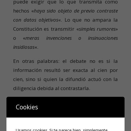
puede exigir que lo que transmita como
hechos «
haya sido objeto de previo contraste
con datos objetivos
«. Lo que no ampara la
Constitución es transmitir «
simples rumores
»
o «
meras invenciones o insinuaciones
insidiosas
«.
En otras palabras: el debate no es si la
información resultó ser exacta al cien por
cien, sino si quien la difundió actuó con la
diligencia debida al contrastarla.
b) Test de relevancia (interés público)
Cookies
No basta con que la información sea veraz:
también tiene que aportar algo a la
Usamos cookies. Si te parece bien, simplemente