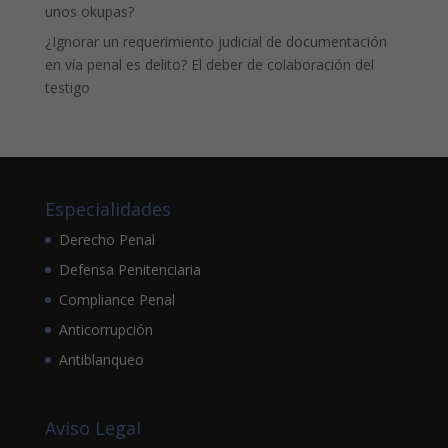
unos okupas?
¿Ignorar un requerimiento judicial de documentación
en vía penal es delito? El deber de colaboración del
testigo
Especialidades
Derecho Penal
Defensa Penitenciaria
Compliance Penal
Anticorrupción
Antiblanqueo
Aviso Legal