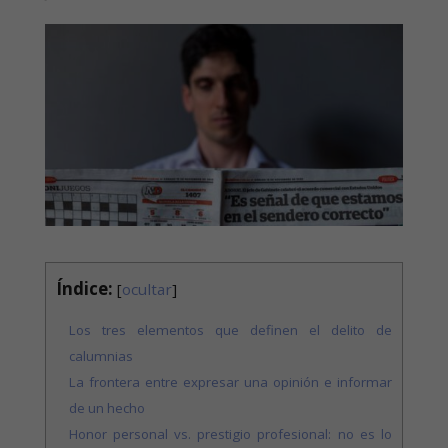
Índice:
[
ocultar
]
Los tres elementos que definen el delito de
calumnias
La frontera entre expresar una opinión e informar
de un hecho
Honor personal vs. prestigio profesional: no es lo