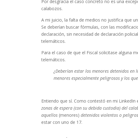
Por desgracia el caso concreto no es una excep
podamos
mejorar la
calabozos.
funcionalidad
y estructura
A mi juicio, la falta de medios no justifica que
de la web, en
Se deberían buscar fórmulas, con las modificaci
base a cómo
declaración, sin necesidad de declaración policial
se usa la web.
telemáticos.
Para el caso de que el Fiscal solicitase alguna
Experiencia
telemáticos.
Para que
nuestra web
¿Deberían estar los menores detenidos en l
funcione lo
menores especialmente peligrosos y los que
mejor posible
durante tu
visita. Si
rechaza estas
Entiendo que sí. Como contestó en mi LinkedIn el 
cookies,
zonas de espera (con su debida custodia) del cal
algunas
aquellos
(menores)
detenidos violentos o peligro
funcionalidades
estar con uno de 17.
desaparecerán
de la web.