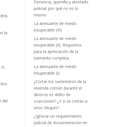
Denuncia, querella y atestado
policial: por qué no es lo
mismo
drid,
La atenuante de miedo
insuperable (III)
on la
La atenuante de miedo
insuperable (II): Requisitos
para la apreciación de la
eximente completa
La atenuante de miedo
sí,
insuperable (I)
¿Cortar los suministros de la
ntra
vivienda común durante el
divorcio es delito de
n del
coacciones? ¿Y si se cortan a
unos okupas?
¿Ignorar un requerimiento
judicial de documentación en