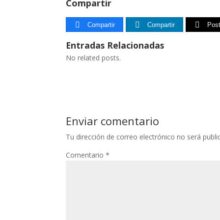
Compartir
Marketing
Compartir
Compartir
Pos
Al compartir tus
intereses y
Entradas Relacionadas
comportamiento
mientras visitas
No related posts.
nuestro sitio,
aumentas la
posibilidad de
ver contenido y
ofertas
personalizados.
Enviar comentario
Tu dirección de correo electrónico no será publi
Comentario
*