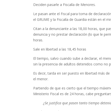
Deciden pasarle a Fiscalía de Menores.
Le pasan ante el Fiscal para toma de declaració
el GRUME y la Fiscalía de Guardia están en el mi
Citan a la denunciante a las 18,00 horas, que pa
denuncia y no prestar declaración (lo que le perm
horas.
Necesarias
Estas
Sale en libertad a las 18,45 horas
cookies no
son
El tiempo, salvo cuando sube a declarar, el menor
opcionales.
sin la presencia de adultos detenidos como no 
Son
necesarias
Es decir, tarda en ser puesto en libertad más de 
para que
el menor.
funcione la
web.
Partiendo de que es cierto que el tiempo máxim
Ministerio Fiscal es de 24 horas, cabe preguntar
Estadísticas
¿Se justifica que pasen tanto tiempo deten
Para que