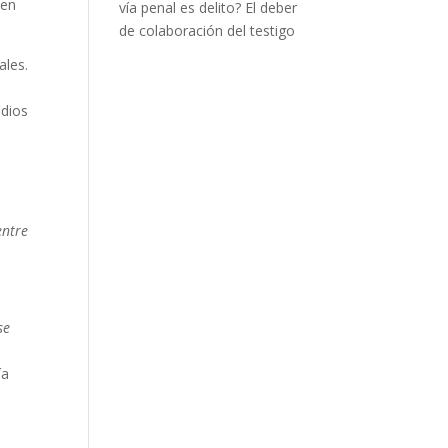
 en
vía penal es delito? El deber
de colaboración del testigo
ales.
edios
entre
se
ía