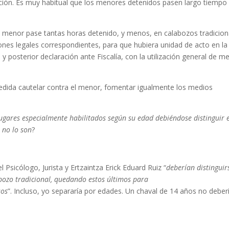
ción. Es muy habitual que los menores detenidos pasen largo tiempo
 un menor pase tantas horas detenido, y menos, en calabozos tradicion
ones legales correspondientes, para que hubiera unidad de acto en la
 y posterior declaración ante Fiscalía, con la utilización general de m
 medida cautelar contra el menor, fomentar igualmente los medios
ugares especialmente habilitados según su edad debiéndose distinguir 
 no lo son
?
Psicólogo, Jurista y Ertzaintza Erick Eduard Ruiz “
deberían distinguir
abozo tradicional, quedando estos últimos para
sos
”. Incluso, yo separaría por edades. Un chaval de 14 años no deber