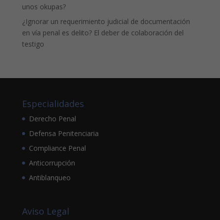
unos okupas?
¿Ignorar un requerimiento judicial de documentación
en vía penal es delito? El deber de colaboración del
testigo
Especialidades
Derecho Penal
Defensa Penitenciaria
Compliance Penal
Anticorrupción
Antiblanqueo
Aviso Legal