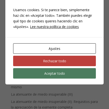
Usamos cookies. Si te parece bien, simplemente
haz clic en «Aceptar todo». También puedes elegir
qué tipo de cookies quieres haciendo clic en
CATEGORÍAS
«Ajustes».
Lee nuestra política de cookies
Compliance
Noticias
Penal
Ajustes
Penitenciario
Uncategorized
Rechazar todo
Aceptar todo
ENTRADAS RECIENTES
Denuncia, querella y atestado policial: por qué no es lo
mismo
La atenuante de miedo insuperable (III)
La atenuante de miedo insuperable (II): Requisitos para
la apreciación de la eximente completa