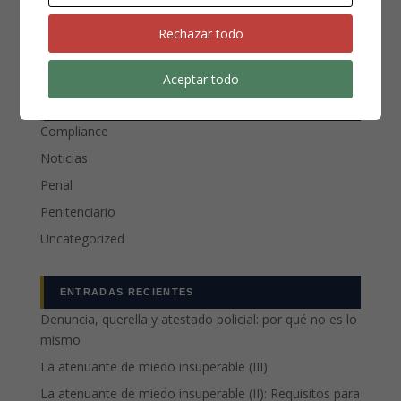
Rechazar todo
Aceptar todo
CATEGORÍAS
Compliance
Noticias
Penal
Penitenciario
Uncategorized
ENTRADAS RECIENTES
Denuncia, querella y atestado policial: por qué no es lo
mismo
La atenuante de miedo insuperable (III)
La atenuante de miedo insuperable (II): Requisitos para