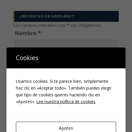
¿NECESITAS UN ABOGADO?
Los campos marcados con
*
son obligatorios
Nombre
*
Cookies
Email
*
Usamos cookies. Si te parece bien, simplemente
haz clic en «Aceptar todo». También puedes elegir
qué tipo de cookies quieres haciendo clic en
Teléfono
*
«Ajustes».
Lee nuestra política de cookies
Ajustes