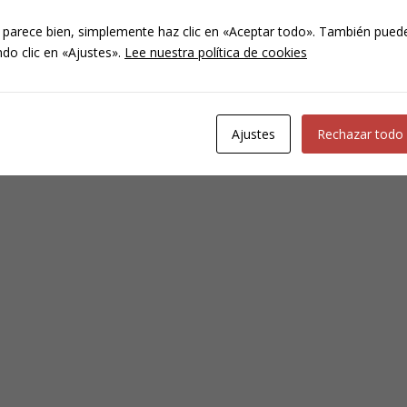
 tentativa. La clave reside en el elemento subjetivo: el animus necan
 parece bien, simplemente haz clic en «Aceptar todo». También puede
do clic en «Ajustes».
Lee nuestra política de cookies
Ajustes
Rechazar todo