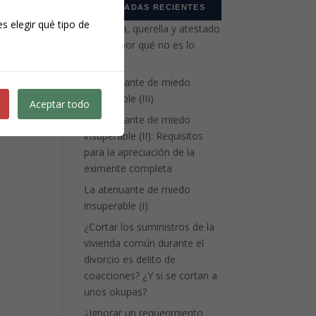
ENTRADAS RECIENTES
di
s elegir qué tipo de
Denuncia, querella y atestado
policial: por qué no es lo
mismo
La atenuante de miedo
insuperable (III)
Aceptar todo
La atenuante de miedo
insuperable (II): Requisitos
para la apreciación de la
eximente completa
La atenuante de miedo
insuperable (I)
¿Cortar los suministros de la
vivienda común durante el
divorcio es delito de
coacciones? ¿Y si se cortan a
unos okupas?
¿Ignorar un requerimiento