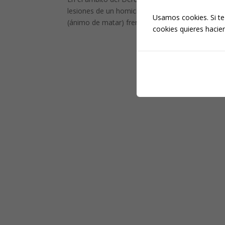
lesiones de un homicidio o asesinato en grado de
Usamos cookies. Si te
(ánimo de matar) frente al animus...
cookies quieres hacien