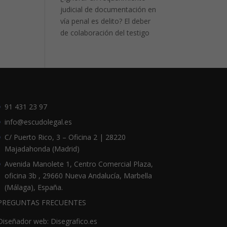
judicial de documentación en
vía penal es delito? El deber
de colaboración del testigo
91 431 23 97
info@escudolegal.es
C/ Puerto Rico, 3 – Oficina 2 | 28220
Majadahonda (Madrid)
Avenida Manolete 1, Centro Comercial Plaza,
oficina 3b , 29660 Nueva Andalucía, Marbella
(Málaga), España.
PREGUNTAS FRECUENTES
Diseñador web: Disegrafico.es