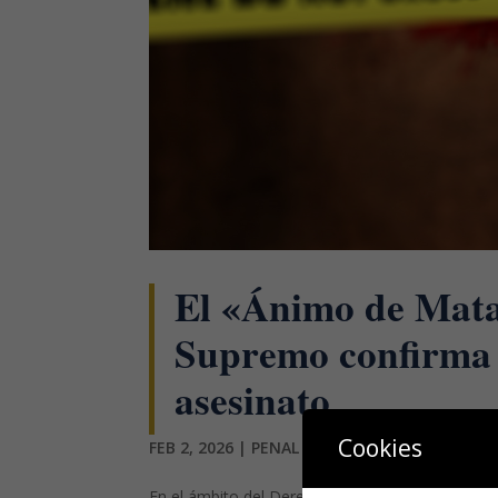
El «Ánimo de Mata
Supremo confirma 
asesinato
Cookies
FEB 2, 2026
|
PENAL
En el ámbito del Derecho Penal, una de las líne