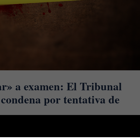
r» a examen: El Tribunal
condena por tentativa de
as más delgadas y complejas de trazar es la que separa un delito de