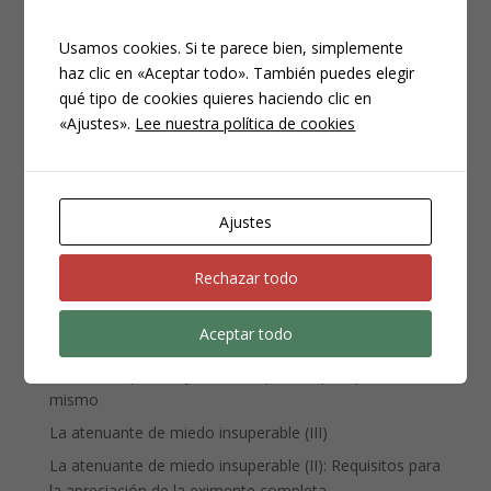
Usamos cookies. Si te parece bien, simplemente
haz clic en «Aceptar todo». También puedes elegir
qué tipo de cookies quieres haciendo clic en
CATEGORÍAS
«Ajustes».
Lee nuestra política de cookies
Compliance
Noticias
Penal
Ajustes
Penitenciario
Uncategorized
Rechazar todo
Aceptar todo
ENTRADAS RECIENTES
Denuncia, querella y atestado policial: por qué no es lo
mismo
La atenuante de miedo insuperable (III)
La atenuante de miedo insuperable (II): Requisitos para
la apreciación de la eximente completa