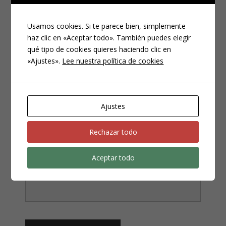
Usamos cookies. Si te parece bien, simplemente
¿NECESITAS UN ABOGADO?
haz clic en «Aceptar todo». También puedes elegir
Los campos marcados con
*
son obligatorios
qué tipo de cookies quieres haciendo clic en
Nombre
*
«Ajustes».
Lee nuestra política de cookies
Ajustes
Email
*
Rechazar todo
Aceptar todo
Teléfono
*