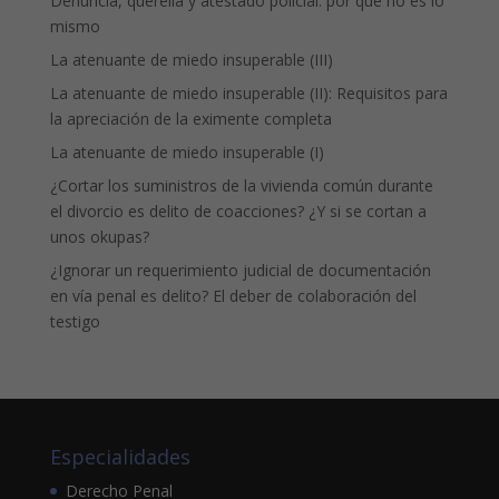
Denuncia, querella y atestado policial: por qué no es lo
mismo
La atenuante de miedo insuperable (III)
La atenuante de miedo insuperable (II): Requisitos para
la apreciación de la eximente completa
La atenuante de miedo insuperable (I)
¿Cortar los suministros de la vivienda común durante
el divorcio es delito de coacciones? ¿Y si se cortan a
unos okupas?
¿Ignorar un requerimiento judicial de documentación
en vía penal es delito? El deber de colaboración del
testigo
Especialidades
Derecho Penal