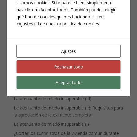
Usamos cookies. Si te parece bien, simplemente
haz clic en «Aceptar todo». También puedes elegir
CATEGORÍAS
qué tipo de cookies quieres haciendo clic en
Compliance
«Ajustes».
Lee nuestra política de cookies
Noticias
Penal
Penitenciario
Ajustes
Uncategorized
Rechazar todo
ENTRADAS RECIENTES
Aceptar todo
Denuncia, querella y atestado policial: por qué no es lo
mismo
La atenuante de miedo insuperable (III)
La atenuante de miedo insuperable (II): Requisitos para
la apreciación de la eximente completa
La atenuante de miedo insuperable (I)
¿Cortar los suministros de la vivienda común durante