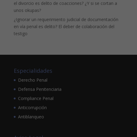
el divorcio es delito de coacciones? ¿Y si se cortan a
unos okupas?
¿Ignorar un requerimiento judicial de documentación
en vía penal es delito? El deber de colaboración del
testigo
Especialidades
Derecho Penal
Defensa Penitenciaria
Compliance Penal
Anticorrupción
Antiblanqueo