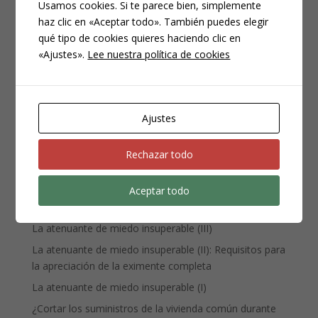
Usamos cookies. Si te parece bien, simplemente
haz clic en «Aceptar todo». También puedes elegir
CATEGORÍAS
qué tipo de cookies quieres haciendo clic en
Compliance
«Ajustes».
Lee nuestra política de cookies
Noticias
Penal
Penitenciario
Ajustes
Uncategorized
Rechazar todo
ENTRADAS RECIENTES
Aceptar todo
Denuncia, querella y atestado policial: por qué no es lo
mismo
La atenuante de miedo insuperable (III)
La atenuante de miedo insuperable (II): Requisitos para
la apreciación de la eximente completa
La atenuante de miedo insuperable (I)
¿Cortar los suministros de la vivienda común durante