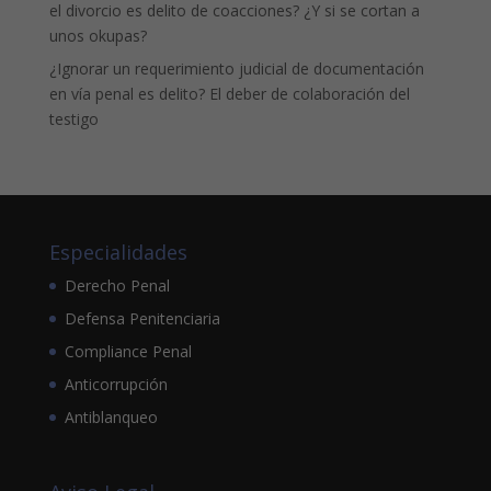
el divorcio es delito de coacciones? ¿Y si se cortan a
unos okupas?
¿Ignorar un requerimiento judicial de documentación
en vía penal es delito? El deber de colaboración del
testigo
Especialidades
Derecho Penal
Defensa Penitenciaria
Compliance Penal
Anticorrupción
Antiblanqueo