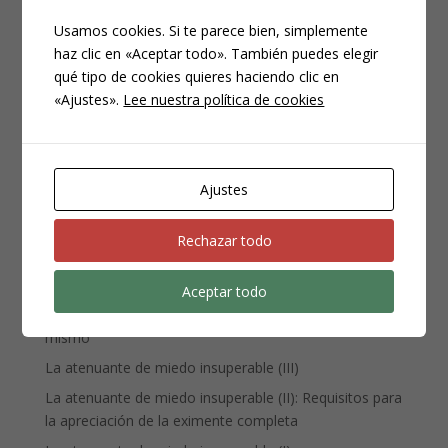
Usamos cookies. Si te parece bien, simplemente
haz clic en «Aceptar todo». También puedes elegir
qué tipo de cookies quieres haciendo clic en
CATEGORÍAS
«Ajustes».
Lee nuestra política de cookies
Compliance
Noticias
Penal
Ajustes
Penitenciario
Uncategorized
Rechazar todo
ENTRADAS RECIENTES
Aceptar todo
Denuncia, querella y atestado policial: por qué no es lo
mismo
La atenuante de miedo insuperable (III)
La atenuante de miedo insuperable (II): Requisitos para
la apreciación de la eximente completa