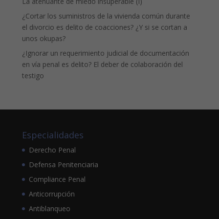
La atenuante de miedo insuperable (I)
¿Cortar los suministros de la vivienda común durante
el divorcio es delito de coacciones? ¿Y si se cortan a
unos okupas?
¿Ignorar un requerimiento judicial de documentación
en vía penal es delito? El deber de colaboración del
testigo
Especialidades
Derecho Penal
Defensa Penitenciaria
Compliance Penal
Anticorrupción
Antiblanqueo