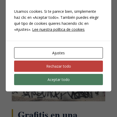
Código Penal. En el Código Penal (CP) dentro de los
delitos relativos al mercado y a los consumidores nos
Usamos cookies. Si te parece bien, simplemente
encontramos con el delito de publicidad o oferta falsa
haz clic en «Aceptar todo». También puedes elegir
o engañosa. El artículo 282 del CP preceptúa que
qué tipo de cookies quieres haciendo clic en
“Serán castigados con la pena de prisión de seis meses
«Ajustes».
Lee nuestra política de cookies
a...
Ajustes
Rechazar todo
Aceptar todo
Grafitis en una