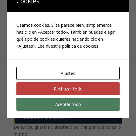
Cookies
Usamos cookies. Si te parece bien, simplemente
haz clic en «Aceptar todo». También puedes elegir
qué tipo de cookies quieres haciendo clic en
«Ajustes».
Lee nuestra política de cookies
CATEGORÍAS
Compliance
Noticias
Ajustes
Penal
Rechazar todo
Penitenciario
Uncategorized
Aceptar todo
ENTRADAS RECIENTES
Denuncia, querella y atestado policial: por qué no es lo
mismo