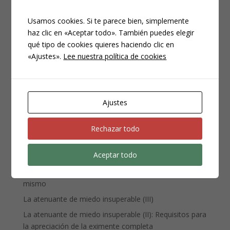
Usamos cookies. Si te parece bien, simplemente
haz clic en «Aceptar todo». También puedes elegir
qué tipo de cookies quieres haciendo clic en
CATEGORÍAS
«Ajustes».
Lee nuestra política de cookies
Compliance
Noticias
Penal
Ajustes
Penitenciario
Uncategorized
Rechazar todo
Aceptar todo
ENTRADAS RECIENTES
Denuncia, querella y atestado policial: por qué no es lo
mismo
La atenuante de miedo insuperable (III)
La atenuante de miedo insuperable (II): Requisitos para
la apreciación de la eximente completa