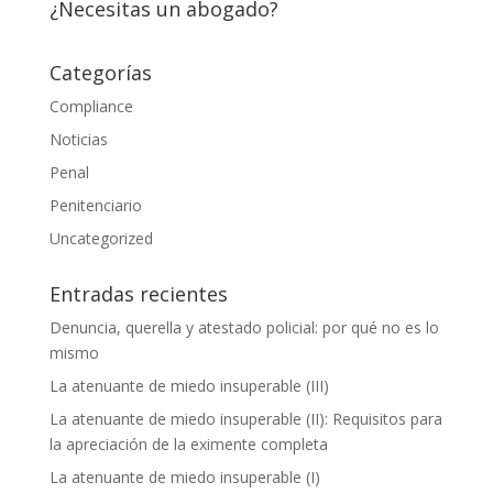
¿Necesitas un abogado?
Categorías
Compliance
Noticias
Penal
Necesarias
Penitenciario
Estas
cookies no
Uncategorized
son
opcionales.
Entradas recientes
Son
necesarias
Denuncia, querella y atestado policial: por qué no es lo
para que
mismo
funcione la
web.
La atenuante de miedo insuperable (III)
La atenuante de miedo insuperable (II): Requisitos para
la apreciación de la eximente completa
Estadísticas
La atenuante de miedo insuperable (I)
Para que