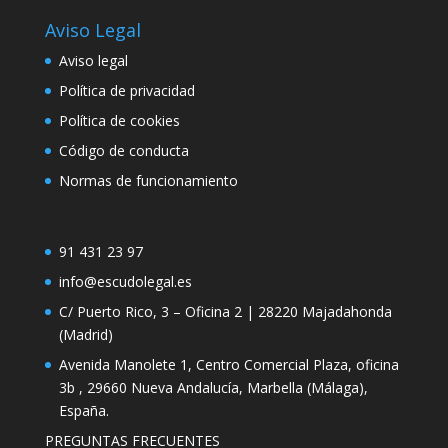
Aviso Legal
Marketing
Al compartir tus
Aviso legal
intereses y
Política de privacidad
comportamiento
mientras visitas
Política de cookies
nuestro sitio,
aumentas la
Código de conducta
posibilidad de
Normas de funcionamiento
ver contenido y
ofertas
personalizados.
91 431 23 97
info@escudolegal.es
C/ Puerto Rico, 3 – Oficina 2 | 28220 Majadahonda
(Madrid)
Avenida Manolete 1, Centro Comercial Plaza, oficina
3b , 29660 Nueva Andalucía, Marbella (Málaga),
España.
PREGUNTAS FRECUENTES