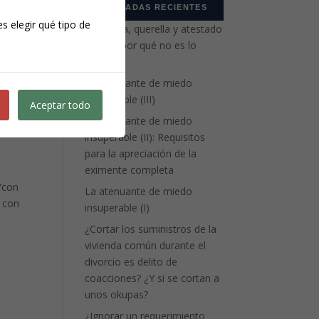
ENTRADAS RECIENTES
s elegir qué tipo de
Denuncia, querella y atestado
policial: por qué no es lo
mismo
La atenuante de miedo
insuperable (III)
Aceptar todo
La atenuante de miedo
insuperable (II): Requisitos
para la apreciación de la
eximente completa
 “con
La atenuante de miedo
s con
insuperable (I)
¿Cortar los suministros de la
vivienda común durante el
divorcio es delito de
coacciones? ¿Y si se cortan a
unos okupas?
¿Ignorar un requerimiento