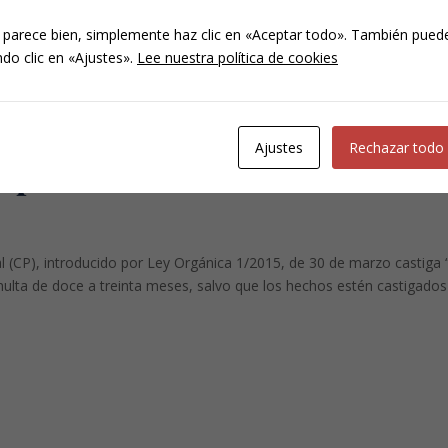
 parece bien, simplemente haz clic en «Aceptar todo». También puede
do clic en «Ajustes».
Lee nuestra política de cookies
erechos de los trabajadores
iterada de “ciudadanos
Ajustes
Rechazar todo
empleo de menores de edad.
al (CP), introducido por Ley Orgánica 1/2015, de 30 de marzo castiga
multa de doce a treinta meses, salvo que los hechos estén castigado