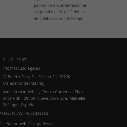
judicial de documentación en
vía penal es delito? El deber
de colaboración del testigo
91 431 23 97
info@escudolegal.es
C/ Puerto Rico, 3 – Oficina 2 | 28220
Majadahonda (Madrid)
Avenida Manolete 1, Centro Comercial Plaza,
oficina 3b , 29660 Nueva Andalucía, Marbella
(Málaga), España.
PREGUNTAS FRECUENTES
Diseñador web: Disegrafico.es