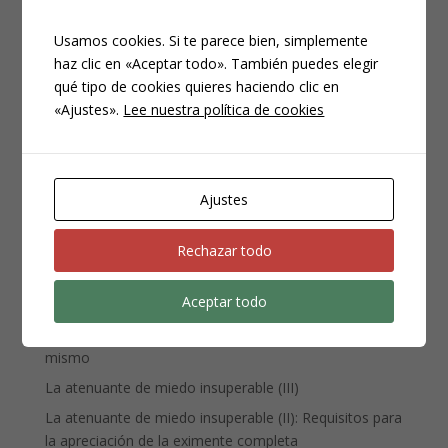
Usamos cookies. Si te parece bien, simplemente
haz clic en «Aceptar todo». También puedes elegir
qué tipo de cookies quieres haciendo clic en
CATEGORÍAS
«Ajustes».
Lee nuestra política de cookies
Compliance
Noticias
Penal
Ajustes
Penitenciario
Uncategorized
Rechazar todo
Aceptar todo
ENTRADAS RECIENTES
Denuncia, querella y atestado policial: por qué no es lo
mismo
La atenuante de miedo insuperable (III)
La atenuante de miedo insuperable (II): Requisitos para
la apreciación de la eximente completa