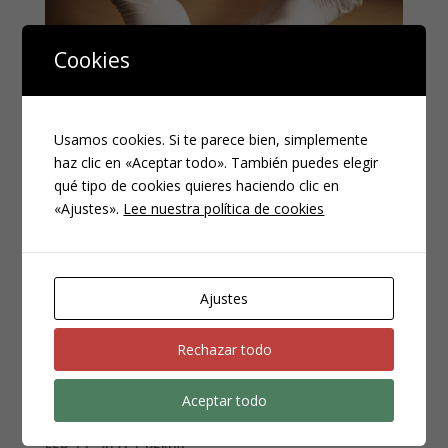
Cookies
Usamos cookies. Si te parece bien, simplemente
haz clic en «Aceptar todo». También puedes elegir
qué tipo de cookies quieres haciendo clic en
«Ajustes».
Lee nuestra política de cookies
Cuestiones generales
Ajustes
de los delitos de
Rechazar todo
tenencia ilícita de
armas
Aceptar todo
FEB 17, 2021
|
PENAL