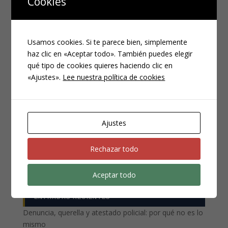
Cookies
Usamos cookies. Si te parece bien, simplemente
haz clic en «Aceptar todo». También puedes elegir
qué tipo de cookies quieres haciendo clic en
«Ajustes».
Lee nuestra política de cookies
CATEGORÍAS
Compliance
Noticias
Ajustes
Penal
Rechazar todo
Penitenciario
Uncategorized
Aceptar todo
ENTRADAS RECIENTES
Denuncia, querella y atestado policial: por qué no es lo
mismo