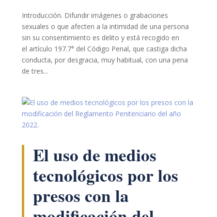
Introducción. Difundir imágenes o grabaciones
sexuales o que afecten a la intimidad de una persona
sin su consentimiento es delito y está recogido en
el artículo 197.7° del Código Penal, que castiga dicha
conducta, por desgracia, muy habitual, con una pena
de tres...
Necesarias
Estas
cookies no
son
opcionales.
Son
necesarias
El uso de medios
para que
funcione la
tecnológicos por los
web.
presos con la
Estadísticas
modificación del
Para que