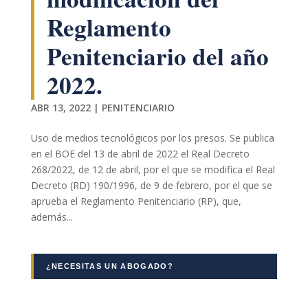
podamos
Reglamento
mejorar la
funcionalidad
y estructura
Penitenciario del año
de la web, en
base a cómo
2022.
se usa la web.
ABR 13, 2022
|
PENITENCIARIO
Experiencia
Uso de medios tecnológicos por los presos. Se publica
Para que
en el BOE del 13 de abril de 2022 el Real Decreto
nuestra web
funcione lo
268/2022, de 12 de abril, por el que se modifica el Real
mejor posible
Decreto (RD) 190/1996, de 9 de febrero, por el que se
durante tu
aprueba el Reglamento Penitenciario (RP), que,
visita. Si
además...
rechaza estas
cookies,
algunas
funcionalidades
¿NECESITAS UN ABOGADO?
desaparecerán
de la web.