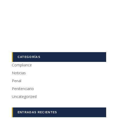
Marketing
Al compartir tus
intereses y
comportamiento
mientras visitas
nuestro sitio,
aumentas la
posibilidad de
ver contenido y
ofertas
CATEGORÍAS
personalizados.
Compliance
Noticias
Penal
Penitenciario
Uncategorized
ENTRADAS RECIENTES