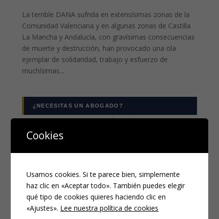
La terrible DANA sufrida en extensísimas zonas de la
Comunidad Valenciana y en algunas zonas de Castilla
La Mancha y Andalucía, con gravísimas consecuencias
de muerte y destrucción, han provocado una ola
ejemplar de solidaridad, trabajo y esfuerzo de
muchísimas...
¿NECESITAS UN ABOGADO?
Los campos marcados con
*
son obligatorios
Nombre
*
Cookies
Usamos cookies. Si te parece bien, simplemente
Email
*
haz clic en «Aceptar todo». También puedes elegir
qué tipo de cookies quieres haciendo clic en
«Ajustes».
Lee nuestra política de cookies