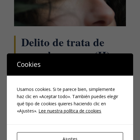
Delito de trata de
seres humanos (II):
Cookies
fases que utiliza el
delincuente.
Usamos cookies. Si te parece bien, simplemente
JUN 4, 2021
|
PENAL
haz clic en «Aceptar todo». También puedes elegir
qué tipo de cookies quieres haciendo clic en
Introducción. Según la Sentencia del Tribunal Supremo
«Ajustes».
Lee nuestra política de cookies
nº 214/2017, de 29 de marzo (Excmo. Sr. D. Cándido
Conde-Pumpido Touron), la trata de seres humanos
se articula en sucesivas fases: captación, traslado y
explotación. Primera fase: Captación. «La primera
Ajustes