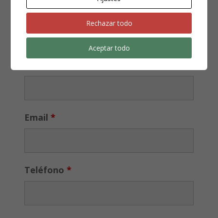
fase del...
Rechazar todo
¿NECESITAS UN ABOGADO?
Aceptar todo
Los campos marcados con
*
son obligatorios
Nombre
*
Email
*
Teléfono
*