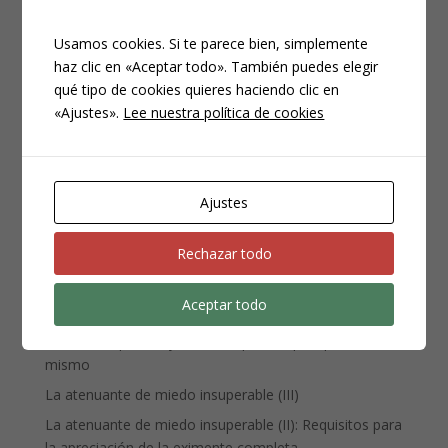
Usamos cookies. Si te parece bien, simplemente
haz clic en «Aceptar todo». También puedes elegir
qué tipo de cookies quieres haciendo clic en
CATEGORÍAS
«Ajustes».
Lee nuestra política de cookies
Compliance
Noticias
Penal
Ajustes
Penitenciario
Uncategorized
Rechazar todo
Aceptar todo
ENTRADAS RECIENTES
Denuncia, querella y atestado policial: por qué no es lo
mismo
La atenuante de miedo insuperable (III)
La atenuante de miedo insuperable (II): Requisitos para
la apreciación de la eximente completa