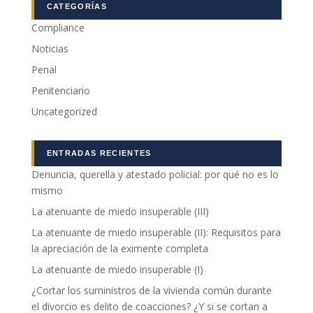
CATEGORÍAS
Marketing
Compliance
Al compartir tus
Noticias
intereses y
comportamiento
Penal
mientras visitas
Penitenciario
nuestro sitio,
aumentas la
Uncategorized
posibilidad de
ver contenido y
ofertas
ENTRADAS RECIENTES
personalizados.
Denuncia, querella y atestado policial: por qué no es lo
mismo
La atenuante de miedo insuperable (III)
La atenuante de miedo insuperable (II): Requisitos para
la apreciación de la eximente completa
La atenuante de miedo insuperable (I)
¿Cortar los suministros de la vivienda común durante
el divorcio es delito de coacciones? ¿Y si se cortan a