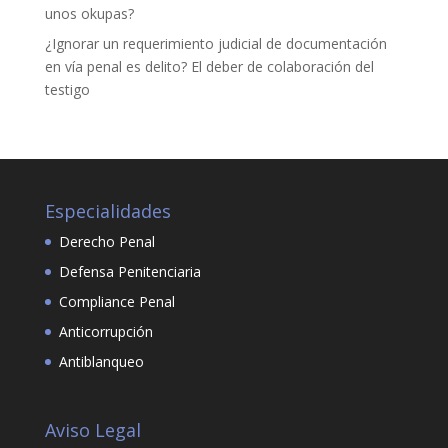
unos okupas?
¿Ignorar un requerimiento judicial de documentación
en vía penal es delito? El deber de colaboración del
testigo
Especialidades
Derecho Penal
Defensa Penitenciaria
Compliance Penal
Anticorrupción
Antiblanqueo
Aviso Legal