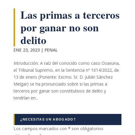
Las primas a terceros
por ganar no son
delito
ENE 23, 2023
|
PENAL
Necesarias
Estas
Introducción. A raíz del conocido como caso Osasuna,
cookies no
el Tribunal Supremo, en la Sentencia nº 1014/2022, de
son
opcionales.
13 de enero (Ponente: Excmo. Sr. D. Julián Sánchez
Son
Melgar) se ha pronunciado sobre si las primas a
necesarias
terceros por ganar son constitutivos de delito y
para que
tendrían en...
funcione la
web.
¿NECESITAS UN ABOGADO?
Estadísticas
Los campos marcados con
*
son obligatorios
Para que