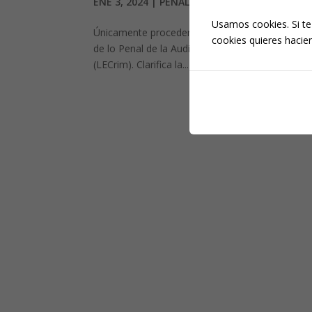
ENE 3, 2024
|
PENAL
Usamos cookies. Si te
Únicamente procederá recurrir en casación las se
cookies quieres hacien
de lo Penal de la Audiencia Nacional por infracció
(LECrim). Clarifica la...