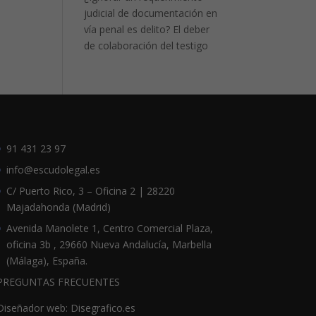
judicial de documentación en
vía penal es delito? El deber
de colaboración del testigo
91 431 23 97
info@escudolegal.es
C/ Puerto Rico, 3 – Oficina 2 | 28220
Majadahonda (Madrid)
Avenida Manolete 1, Centro Comercial Plaza,
oficina 3b , 29660 Nueva Andalucía, Marbella
(Málaga), España.
PREGUNTAS FRECUENTES
Diseñador web: Disegrafico.es