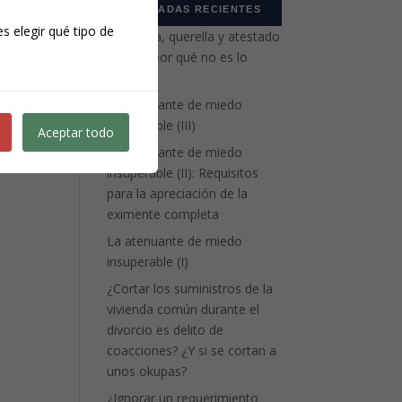
ENTRADAS RECIENTES
s elegir qué tipo de
Denuncia, querella y atestado
ala
policial: por qué no es lo
al
mismo
La atenuante de miedo
insuperable (III)
Aceptar todo
La atenuante de miedo
insuperable (II): Requisitos
para la apreciación de la
eximente completa
La atenuante de miedo
insuperable (I)
¿Cortar los suministros de la
vivienda común durante el
divorcio es delito de
coacciones? ¿Y si se cortan a
unos okupas?
¿Ignorar un requerimiento