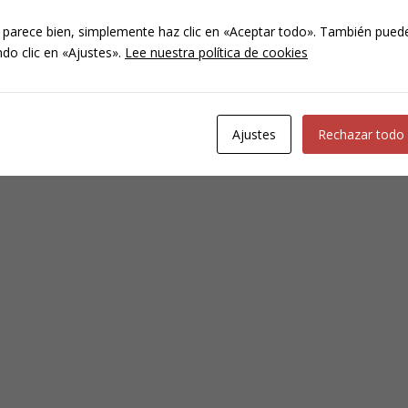
 parece bien, simplemente haz clic en «Aceptar todo». También puede
ntencias dictadas en apelación por las Audiencias Provinciales y la S
do clic en «Ajustes».
Lee nuestra política de cookies
n de ley del artículo 847.1. letra b) de la Ley de Enjuiciamiento Crimin
Ajustes
Rechazar todo