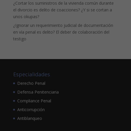
¿Cortar los suministros de la vivienda común durante
el divorcio es delito de coacciones? ¿Y si se cortan a
unos okupas?
¿Ignorar un requerimiento judicial de documentación
en vía penal es delito? El deber de colaboración del
testigo
Especialidades
Derecho Penal
Defensa Penitenciaria
Compliance Penal
Anticorrupción
Antiblanqueo