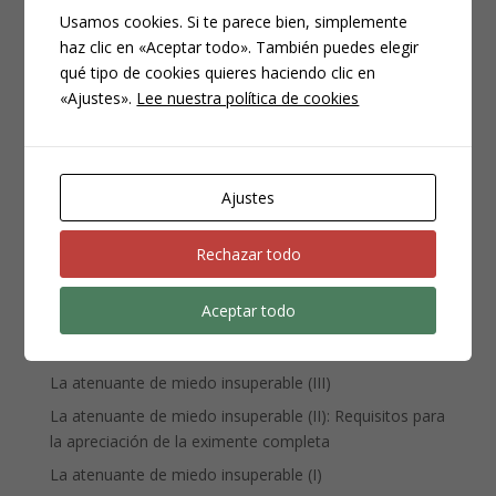
Usamos cookies. Si te parece bien, simplemente
haz clic en «Aceptar todo». También puedes elegir
CATEGORÍAS
qué tipo de cookies quieres haciendo clic en
Compliance
«Ajustes».
Lee nuestra política de cookies
Noticias
Penal
Penitenciario
Ajustes
Uncategorized
Rechazar todo
ENTRADAS RECIENTES
Aceptar todo
Denuncia, querella y atestado policial: por qué no es lo
mismo
La atenuante de miedo insuperable (III)
La atenuante de miedo insuperable (II): Requisitos para
la apreciación de la eximente completa
La atenuante de miedo insuperable (I)