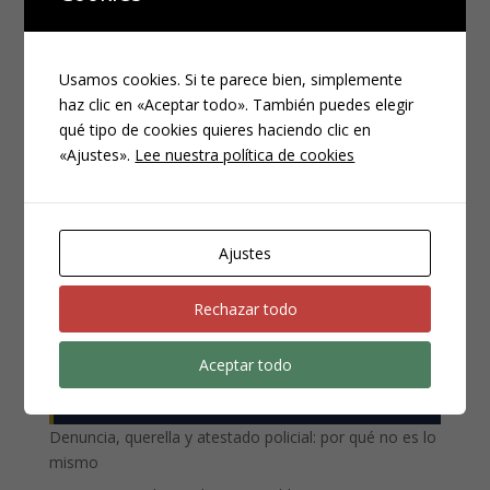
Usamos cookies. Si te parece bien, simplemente
haz clic en «Aceptar todo». También puedes elegir
qué tipo de cookies quieres haciendo clic en
«Ajustes».
Lee nuestra política de cookies
CATEGORÍAS
Compliance
Noticias
Ajustes
Penal
Penitenciario
Rechazar todo
Uncategorized
Aceptar todo
ENTRADAS RECIENTES
Denuncia, querella y atestado policial: por qué no es lo
mismo