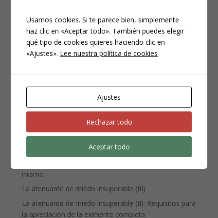
Usamos cookies. Si te parece bien, simplemente
haz clic en «Aceptar todo». También puedes elegir
qué tipo de cookies quieres haciendo clic en
CATEGORÍAS
«Ajustes».
Lee nuestra política de cookies
Compliance
Noticias
Penal
Ajustes
Penitenciario
Uncategorized
Rechazar todo
Aceptar todo
ENTRADAS RECIENTES
Denuncia, querella y atestado policial: por qué no es lo
mismo
La atenuante de miedo insuperable (III)
La atenuante de miedo insuperable (II): Requisitos para
la apreciación de la eximente completa